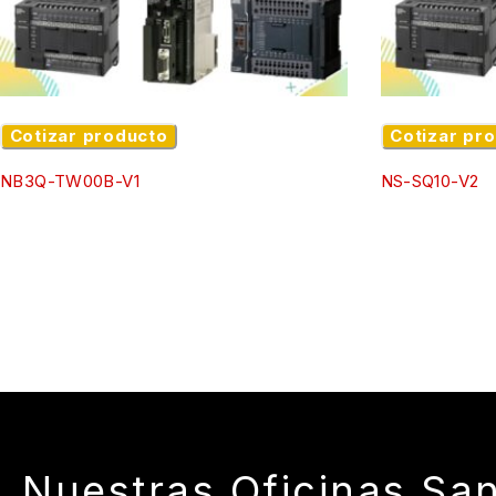
Cotizar producto
Cotizar pr
NB3Q-TW00B-V1
NS-SQ10-V2
Nuestras Oficinas San