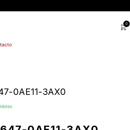
0
tacto
47-0AE11-3AX0
nibles
647-0AE11-3AX0