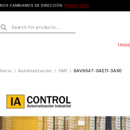
NOS CAMBIAMOS DE DIRECCIÓN.
REVISA AQUÍ
Inici
Inicio
/
Automatización
/
HMI
/
6AV6647-0AE11-3AX0