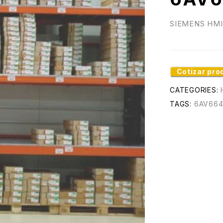
SIEMENS HMI
Cotizar pro
CATEGORIES:
TAGS:
6AV664