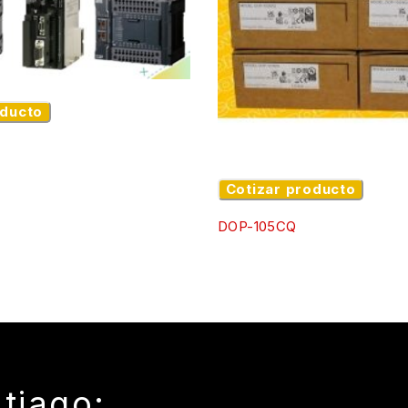
oducto
Cotizar producto
DOP-105CQ
tiago: