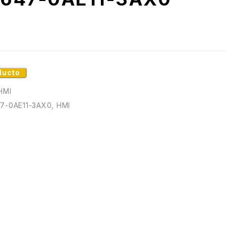
ducto
HMI
7-0AE11-3AX0
,
HMI