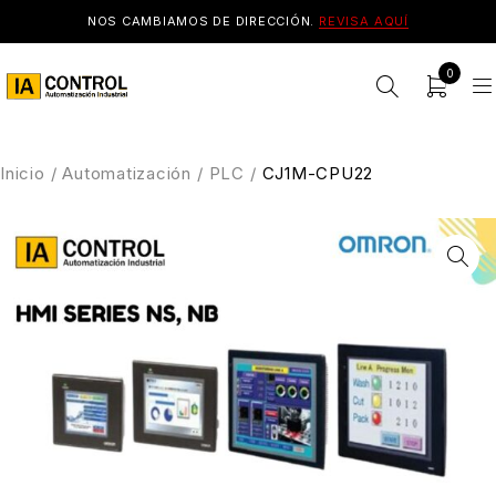
NOS CAMBIAMOS DE DIRECCIÓN.
REVISA AQUÍ
0
Inicio
/
Automatización
/
PLC
/
CJ1M-CPU22