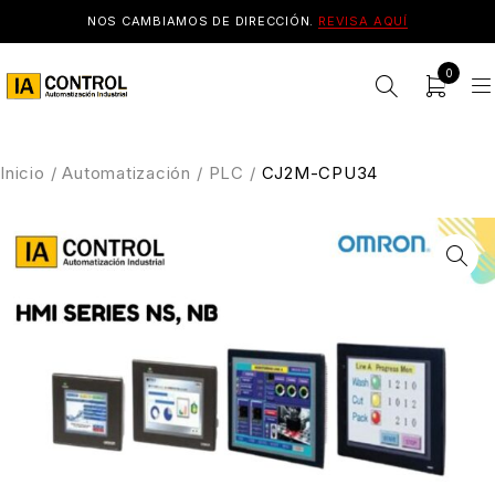
NOS CAMBIAMOS DE DIRECCIÓN.
REVISA AQUÍ
0
Inicio
/
Automatización
/
PLC
/
CJ2M-CPU34