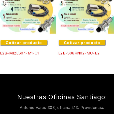
Cotizar producto
Cotizar producto
E2B-M12LS04-M1-C1
E2B-S08KN02-MC-B2
Nuestras Oficinas Santiago:
Antonio Varas 303, oficina 413. Providencia.