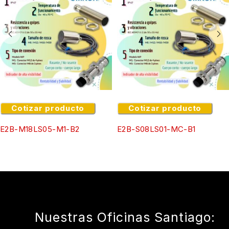
Cotizar producto
Cotizar producto
E2B-M18LS05-M1-B2
E2B-S08LS01-MC-B1
Nuestras Oficinas Santiago: