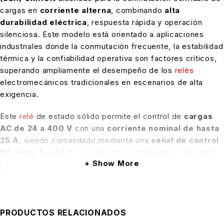
cargas en
corriente alterna
, combinando
alta
durabilidad eléctrica
, respuesta rápida y operación
silenciosa. Este modelo está orientado a aplicaciones
industriales donde la conmutación frecuente, la estabilidad
térmica y la confiabilidad operativa son factores críticos,
superando ampliamente el desempeño de los
relés
electromecánicos tradicionales en escenarios de alta
exigencia.
Este
relé
de estado sólido permite el control de
cargas
AC de 24 a 400 V
con una
corriente nominal de hasta
25 A
, siendo comandado mediante una
señal de control
DC entre 5 y 24 V
, lo que lo hace totalmente compatible
Show More
con
PLC
, controladores industriales, salidas de
transistor y sistemas de automatización moderna
. La
separación eléctrica entre el circuito de control y el
circuito de potencia garantiza un alto nivel de seguridad y
protección para la electrónica de control.
PRODUCTOS RELACIONADOS