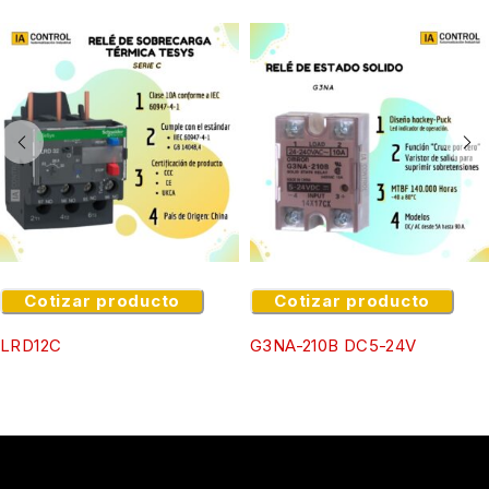
Uno de los principales atributos del
OMRON G3NA-225B
es su tecnología de
conmutación por semiconductor
,
que elimina componentes mecánicos móviles. Esto se
traduce en
ausencia de desgaste mecánico
, mayor vida
útil, mayor resistencia a vibraciones y un desempeño
estable incluso en ambientes industriales severos.
Además, al no generar arcos eléctricos durante la
conmutación, se reduce significativamente el ruido
electromagnético y se mejora la compatibilidad
electromagnética del sistema.
Cotizar producto
Cotizar producto
En aplicaciones reales de automatización industrial, este
SSR es ampliamente utilizado en
control de resistencias
LRD12C
G3NA-210B DC5-24V
calefactoras, hornos industriales, sistemas de
climatización, control de motores monofásicos,
válvulas eléctricas, iluminación industrial y procesos
de conmutación rápida
, donde se requiere alta
frecuencia de operación y confiabilidad continua. Su