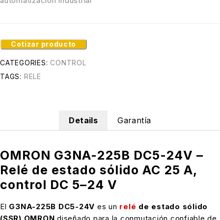
automatización industrial
Cotizar producto
CATEGORIES:
CONTROL
TAGS:
RELE
Details
Garantía
OMRON G3NA-225B DC5-24V –
Relé de estado sólido AC 25 A,
control DC 5–24 V
El
G3NA-225B DC5-24V
es un
relé
de estado sólido
(SSR) OMRON
diseñado para la conmutación confiable de