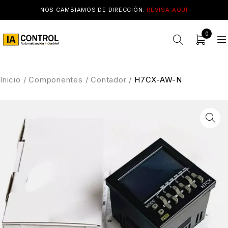
NOS CAMBIAMOS DE DIRECCIÓN.
REVISA AQUÍ
0
Inicio
/
Componentes
/
Contador
/
H7CX-AW-N