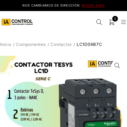
NOS CAMBIAMOS DE DIRECCIÓN.
REVISA AQUÍ
0
Inicio
/
Componentes
/
Contactor
/
LC1D09B7C