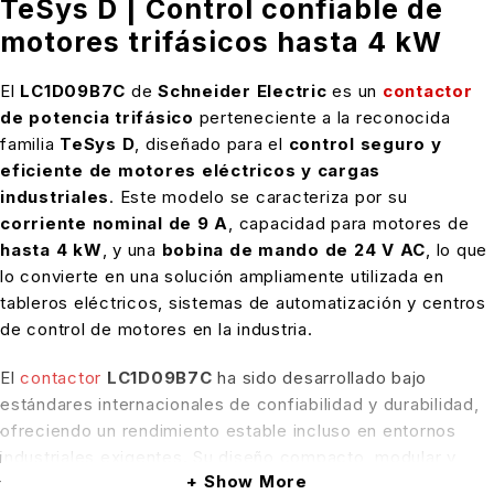
TeSys D | Control confiable de
motores trifásicos hasta 4 kW
El
LC1D09B7C
de
Schneider Electric
es un
contactor
de potencia trifásico
perteneciente a la reconocida
familia
TeSys D
, diseñado para el
control seguro y
eficiente de motores eléctricos y cargas
industriales
. Este modelo se caracteriza por su
corriente nominal de 9 A
, capacidad para motores de
hasta 4 kW
, y una
bobina de mando de 24 V AC
, lo que
lo convierte en una solución ampliamente utilizada en
tableros eléctricos, sistemas de automatización y centros
de control de motores en la industria.
El
contactor
LC1D09B7C
ha sido desarrollado bajo
estándares internacionales de confiabilidad y durabilidad,
ofreciendo un rendimiento estable incluso en entornos
industriales exigentes. Su diseño compacto, modular y
Show More
totalmente compatible con los
relés térmicos TeSys