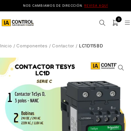
NOS CAMBIAMOS DE DIRECCIÓN.
REVISA AQUÍ
0
Inicio
/
Componentes
/
Contactor
/
LC1D115BD