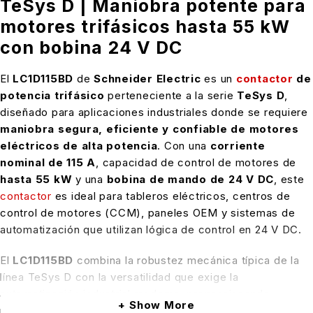
TeSys D | Maniobra potente para
motores trifásicos hasta 55 kW
con bobina 24 V DC
El
LC1D115BD
de
Schneider Electric
es un
contactor
de
potencia trifásico
perteneciente a la serie
TeSys D
,
diseñado para aplicaciones industriales donde se requiere
maniobra segura, eficiente y confiable de motores
eléctricos de alta potencia
. Con una
corriente
nominal de 115 A
, capacidad de control de motores de
hasta 55 kW
y una
bobina de mando de 24 V DC
, este
contactor
es ideal para tableros eléctricos, centros de
control de motores (CCM), paneles OEM y sistemas de
automatización que utilizan lógica de control en 24 V DC.
El
LC1D115BD
combina la robustez mecánica típica de la
línea TeSys D con la versatilidad que exige la
automatización industrial moderna, proporcionando
Show More
maniobras precisas y estables incluso bajo condiciones de