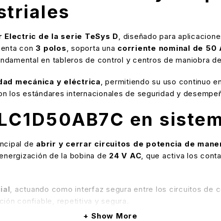
triales
Electric de la serie TeSys D
, diseñado para aplicacione
uenta con
3 polos
, soporta una
corriente nominal de 50 
fundamental en tableros de control y centros de maniobra d
idad mecánica y eléctrica
, permitiendo su uso continuo en
on los estándares internacionales de seguridad y desempeño
LC1D50AB7C en sistem
incipal de
abrir y cerrar circuitos de potencia de mane
 energización de la bobina de
24 V AC
, que activa los cont
ial
, actuando como interfaz segura entre los circuitos de c
ión confiable, repetitiva y segura.
Show More