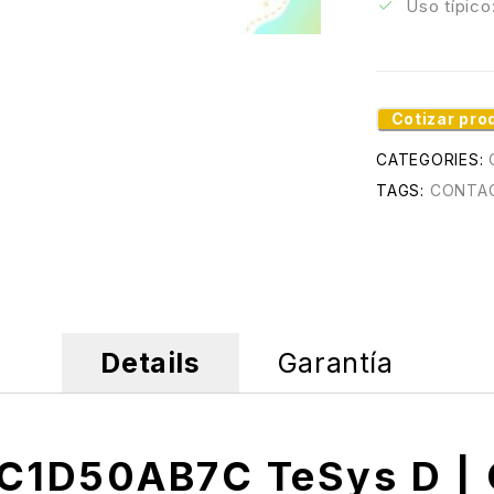
Uso típico
Cotizar pro
CATEGORIES:
TAGS:
CONTA
Details
Garantía
LC1D50AB7C TeSys D | 