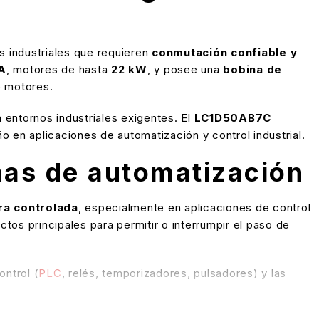
s industriales que requieren
conmutación confiable y
A
, motores de hasta
22 kW
, y posee una
bobina de
e motores.
 entornos industriales exigentes. El
LC1D50AB7C
 en aplicaciones de automatización y control industrial.
as de automatización
ra controlada
, especialmente en aplicaciones de control
actos principales para permitir o interrumpir el paso de
ontrol (
PLC
, relés, temporizadores, pulsadores) y las