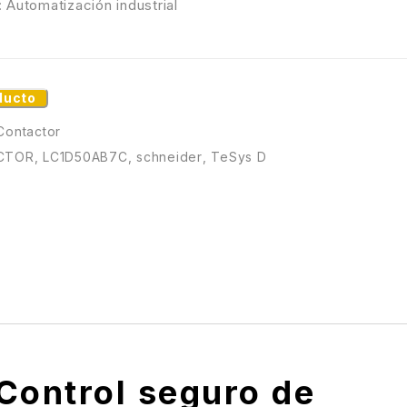
: Automatización industrial
ducto
Contactor
CTOR
,
LC1D50AB7C
,
schneider
,
TeSys D
Control seguro de