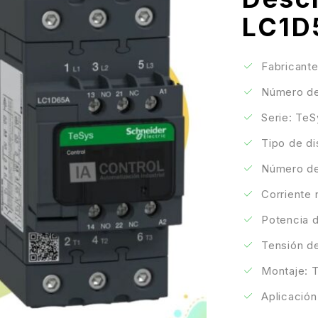
LC1D
Fabricante
Número de
Serie: TeS
Tipo de di
Número de
Corriente 
Potencia 
Tensión d
Montaje: T
Aplicación