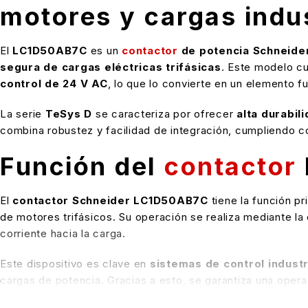
motores y cargas indus
El
LC1D50AB7C
es un
contactor
de potencia Schneider 
segura de cargas eléctricas trifásicas
. Este modelo c
control de 24 V AC
, lo que lo convierte en un elemento 
La serie
TeSys D
se caracteriza por ofrecer
alta durabil
combina robustez y facilidad de integración, cumpliendo c
Función del
contactor
El
contactor Schneider LC1D50AB7C
tiene la función pr
de motores trifásicos. Su operación se realiza mediante la
corriente hacia la carga.
Este dispositivo es clave en
sistemas de control industr
cargas de potencia. Gracias a esto, se garantiza una operac