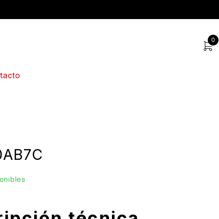
0
tacto
0AB7C
onibles
ipción técnica