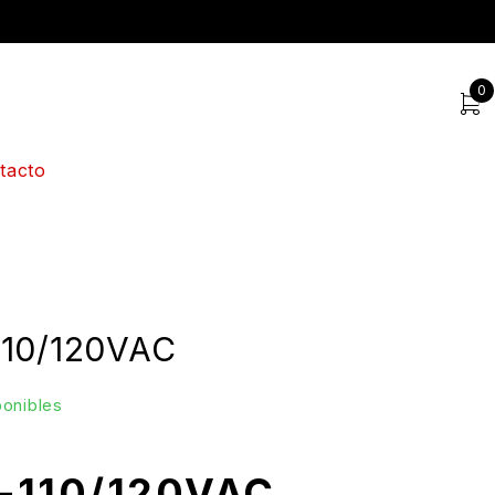
0
tacto
10/120VAC
ponibles
-110/120VAC