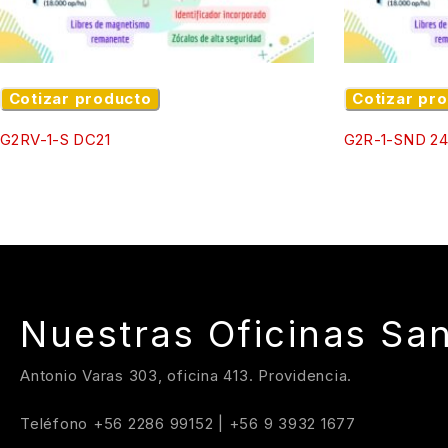
Cotizar producto
Cotizar pr
G2RV-1-S DC21
G2R-1-SND 24
Nuestras Oficinas San
Antonio Varas 303, oficina 413. Providencia.
Teléfono
+56 2286 99152
|
+56 9 3932 1677