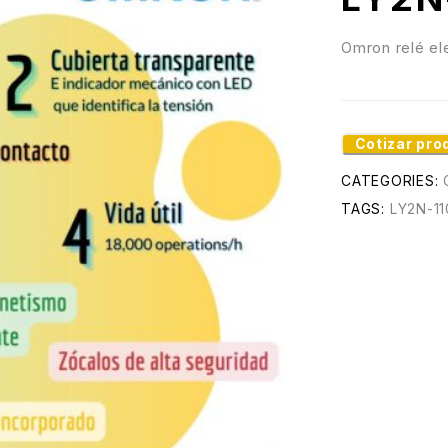
Omron relé e
Cotizar pro
CATEGORIES:
TAGS:
LY2N-1