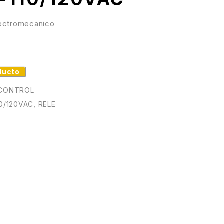
lectromecanico
ducto
CONTROL
10/120VAC
,
RELE