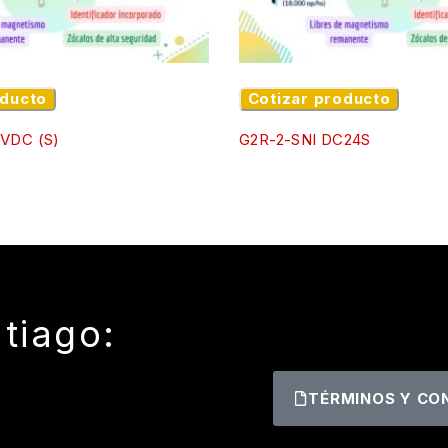
oducto
Cotizar producto
VDC (S)
G2R-2-SNI DC24S
tiago:
TÉRMINOS Y CO