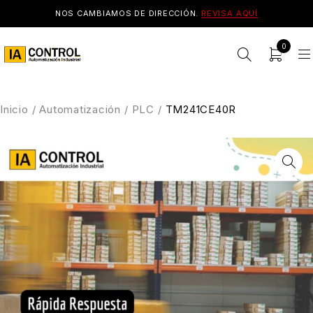
NOS CAMBIAMOS DE DIRECCIÓN.
REVISA AQUÍ
0
Inicio
/
Automatización
/
PLC
/
TM241CE40R