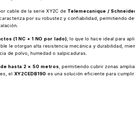
por cable de la serie XY2C de
Telemecanique / Schneider
 caracteriza por su robustez y confiabilidad, permitiendo 
talación.
ctos (1 NC + 1 NO por lado)
, lo que lo hace ideal para a
ble le otorgan alta resistencia mecánica y durabilidad, mi
ia de polvo, humedad o salpicaduras.
 de hasta 2 × 50 metros
, permitiendo cubrir zonas amplia
les, el
XY2CEDB190
es una solución eficiente para cumpli