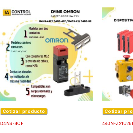
Cotizar producto
Cotizar pr
D4NS-4CF
440N-Z21U26