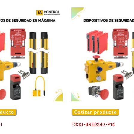
oducto
Cotizar producto
H
F3SG-4RE0240-P14