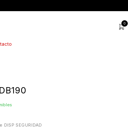
0
tacto
DB190
nibles
ue DISP SEGURIDAD