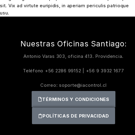
sit. Vix ad virtute euripidis, in aperiam periculis patrioque
usu.
Nuestras Oficinas Santiago:
Antonio Varas 303, oficina 413. Providencia.
Teléfono
+56 2286 99152
|
+56 9 3932 1677
Correo:
soporte@iacontrol.cl
TÉRMINOS Y CONDICIONES
POLÍTICAS DE PRIVACIDAD