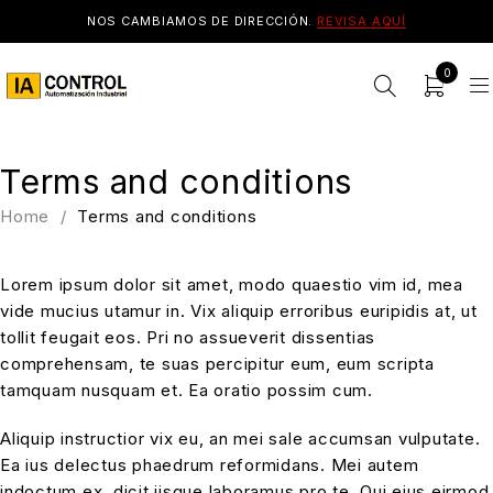
NOS CAMBIAMOS DE DIRECCIÓN.
REVISA AQUÍ
0
Terms and conditions
Home
/
Terms and conditions
Lorem ipsum dolor sit amet, modo quaestio vim id, mea
vide mucius utamur in. Vix aliquip erroribus euripidis at, ut
tollit feugait eos. Pri no assueverit dissentias
comprehensam, te suas percipitur eum, eum scripta
tamquam nusquam et. Ea oratio possim cum.
Aliquip instructior vix eu, an mei sale accumsan vulputate.
Ea ius delectus phaedrum reformidans. Mei autem
indoctum ex, dicit iisque laboramus pro te. Qui eius eirmod