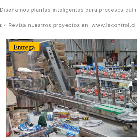
Diseñamos plantas inteligentes para procesos quími
👉 Revisa nuestros proyectos en:
www.iacontrol.cl