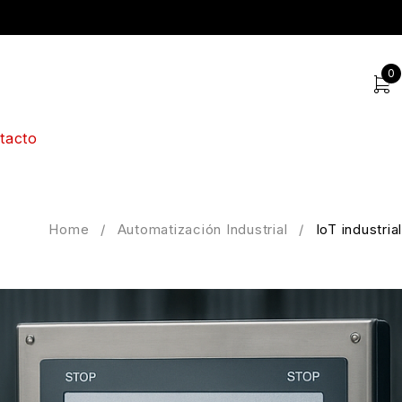
0
tacto
Home
/
Automatización Industrial
/
IoT industrial