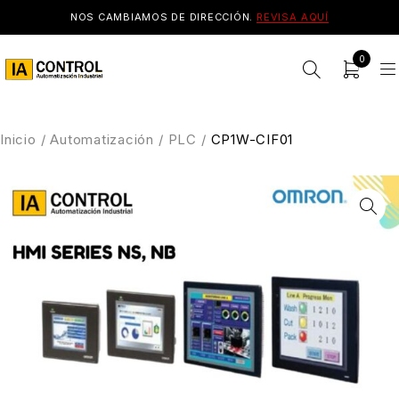
NOS CAMBIAMOS DE DIRECCIÓN.
REVISA AQUÍ
0
Inicio
/
Automatización
/
PLC
/
CP1W-CIF01