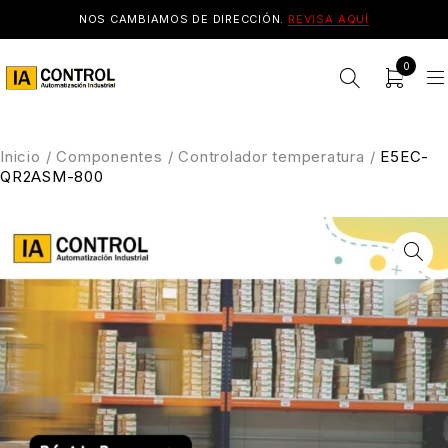
NOS CAMBIAMOS DE DIRECCIÓN.
REVISA AQUÍ
0
Inicio
/
Componentes
/
Controlador temperatura
/
E5EC-
QR2ASM-800