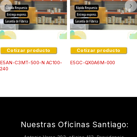
Cotizar producto
Cotizar producto
E5AN-C3MT-500-N AC100-
E5GC-QX0A6M-000
240
Nuestras Oficinas Santiago: