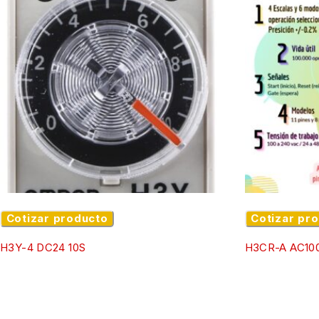
Cotizar producto
Cotizar pr
H3Y-4 DC24 10S
H3CR-A AC100