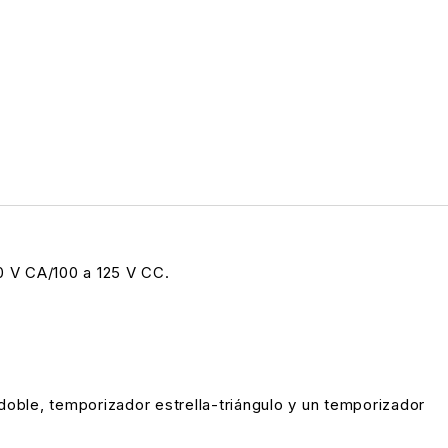
0 V CA/100 a 125 V CC.
oble, temporizador estrella-triángulo y un temporizador