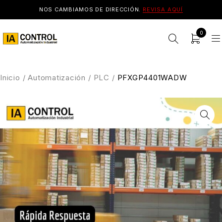
NOS CAMBIAMOS DE DIRECCIÓN.
REVISA AQUÍ
0
Inicio
/
Automatización
/
PLC
/
PFXGP4401WADW