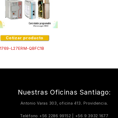
Cotizar producto
1769-L27ERM-QBFC1B
Nuestras Oficinas Santiago:
Antonio Varas 303, oficina 413. Providencia.
Teléfono
+56 2286 99152
|
+56 9 3932 1677