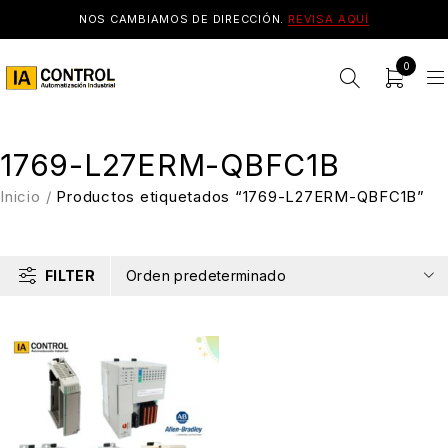
NOS CAMBIAMOS DE DIRECCIÓN.
REVISA AQUÍ
0
1769-L27ERM-QBFC1B
Inicio
/
Productos etiquetados “1769-L27ERM-QBFC1B”
FILTER
Orden predeterminado