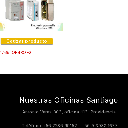
Cotizar producto
1769-OF4XOF2
Nuestras Oficinas Santiago:
Antonio Varas 303, oficina 413. Providencia.
Teléfono
+56 2286 99152
|
+56 9 3932 1677