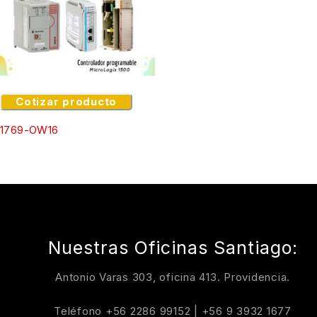
Cotizar producto
1769-OW16
Nuestras Oficinas Santiago:
Antonio Varas 303, oficina 413. Providencia.
Teléfono
+56 2286 99152
|
+56 9 3932 1677