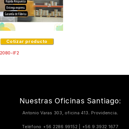
Cotizar producto
2080-IF2
Nuestras Oficinas Santiago:
Antonio Varas 303, oficina 413. Providencia.
Teléfono
+56 2286 99152
|
+56 9 3932 1677