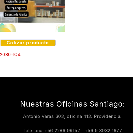
Cotizar producto
2080-IQ4
Nuestras Oficinas Santiago:
Antonio Varas 303, oficina 413. Providencia.
Teléfono
+56 2286 99152
|
+56 9 3932 1677