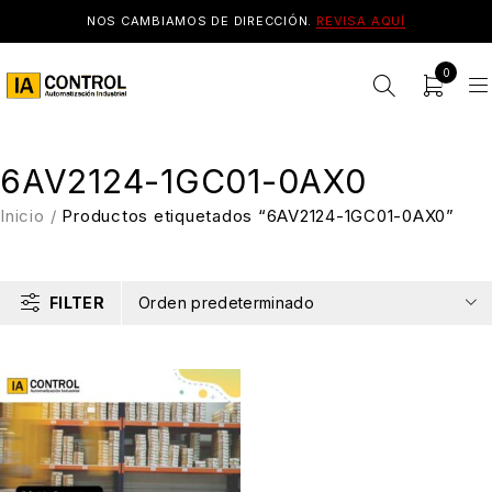
NOS CAMBIAMOS DE DIRECCIÓN.
REVISA AQUÍ
0
6AV2124-1GC01-0AX0
Inicio
/
Productos etiquetados “6AV2124-1GC01-0AX0”
FILTER
Orden predeterminado