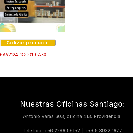
Cotizar producto
6AV2124-1GC01-0AX0
Nuestras Oficinas Santiago:
Antonio Varas 303, oficina 413. Providencia.
Teléfono
+56 2286 99152
|
+56 9 3932 1677