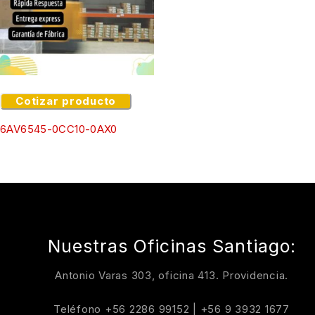
Cotizar producto
6AV6545-0CC10-0AX0
Nuestras Oficinas Santiago:
Antonio Varas 303, oficina 413. Providencia.
Teléfono
+56 2286 99152
|
+56 9 3932 1677