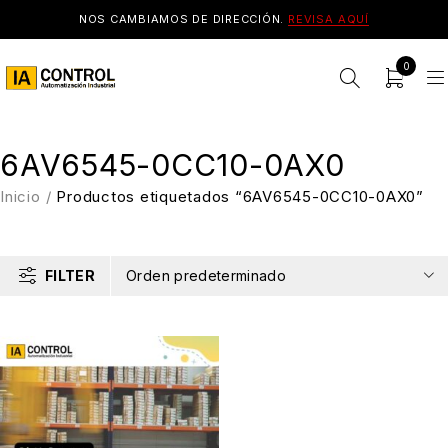
NOS CAMBIAMOS DE DIRECCIÓN.
REVISA AQUÍ
0
6AV6545-0CC10-0AX0
Inicio
/
Productos etiquetados “6AV6545-0CC10-0AX0”
FILTER
Orden predeterminado