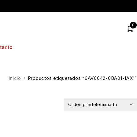
0
tacto
Inicio
/
Productos etiquetados “6AV6642-0BA01-1AX1”
Orden predeterminado