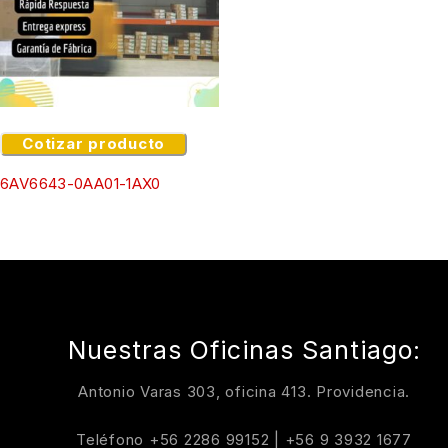
Cotizar producto
6AV6643-0AA01-1AX0
Nuestras Oficinas Santiago:
Antonio Varas 303, oficina 413. Providencia.
Teléfono
+56 2286 99152
|
+56 9 3932 1677