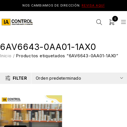
NOS CAMBIAMOS DE DIRECCIÓN.
REVISA AQUÍ
0
6AV6643-0AA01-1AX0
Inicio
/
Productos etiquetados “6AV6643-0AA01-1AX0”
FILTER
Orden predeterminado