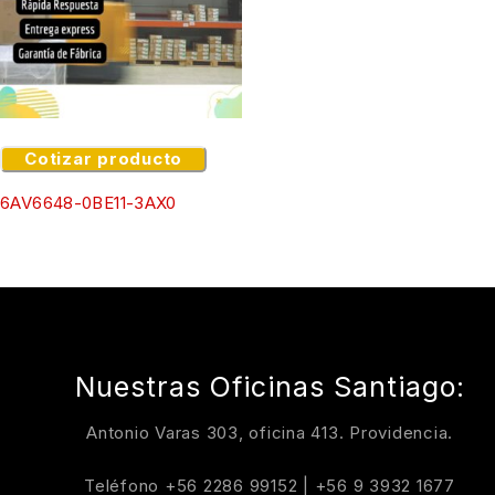
Cotizar producto
6AV6648-0BE11-3AX0
Nuestras Oficinas Santiago:
Antonio Varas 303, oficina 413. Providencia.
Teléfono
+56 2286 99152
|
+56 9 3932 1677