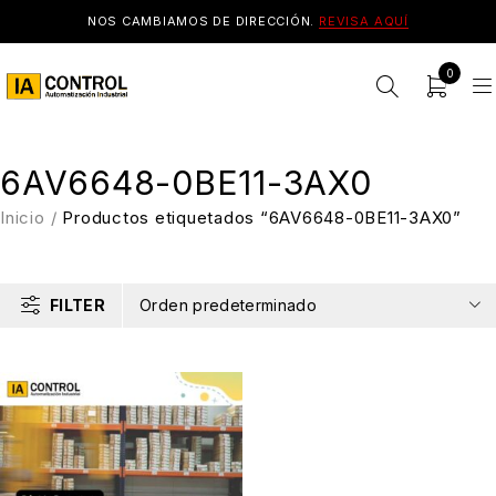
NOS CAMBIAMOS DE DIRECCIÓN.
REVISA AQUÍ
0
6AV6648-0BE11-3AX0
Inicio
/
Productos etiquetados “6AV6648-0BE11-3AX0”
FILTER
Orden predeterminado