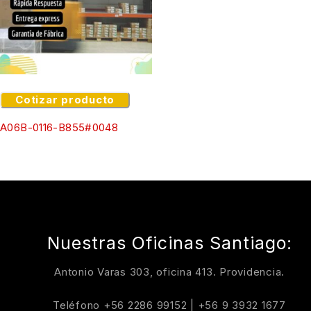
Cotizar producto
A06B-0116-B855#0048
Nuestras Oficinas Santiago:
Antonio Varas 303, oficina 413. Providencia.
Teléfono
+56 2286 99152
|
+56 9 3932 1677