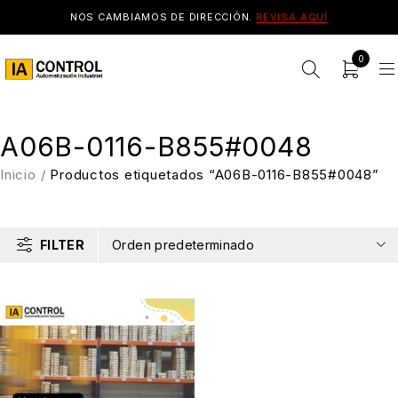
NOS CAMBIAMOS DE DIRECCIÓN.
REVISA AQUÍ
0
A06B-0116-B855#0048
Inicio
/
Productos etiquetados “A06B-0116-B855#0048”
FILTER
Orden predeterminado