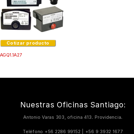
Cotizar producto
AGQ1.1A27
Nuestras Oficinas Santiago:
Antonio Varas 303, oficina 413. Providencia.
Teléfono
+56 2286 99152
|
+56 9 3932 1677