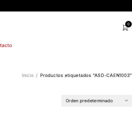
0
tacto
Inicio
/
Productos etiquetados “ASD-CAEN1003”
Orden predeterminado