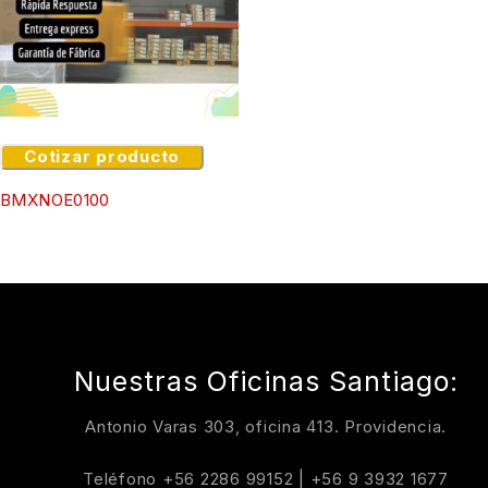
Cotizar producto
BMXNOE0100
Nuestras Oficinas Santiago:
Antonio Varas 303, oficina 413. Providencia.
Teléfono
+56 2286 99152
|
+56 9 3932 1677