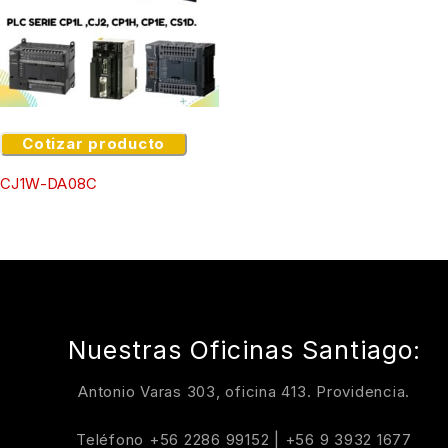
Cotizar producto
CJ1W-DA08C
Nuestras Oficinas Santiago:
Antonio Varas 303, oficina 413. Providencia.
Teléfono
+56 2286 99152
|
+56 9 3932 1677