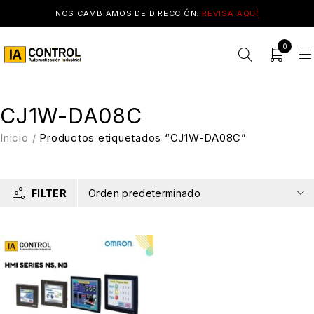
NOS CAMBIAMOS DE DIRECCIÓN.
REVISA AQUÍ
0
CJ1W-DA08C
Inicio
/
Productos etiquetados “CJ1W-DA08C”
FILTER
Orden predeterminado