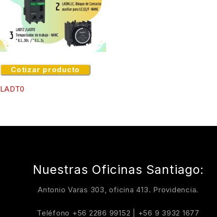
Cotizar producto
LADT0
Nuestras Oficinas Santiago:
Antonio Varas 303, oficina 413. Providencia.
Teléfono
+56 2286 99152
|
+56 9 3932 1677