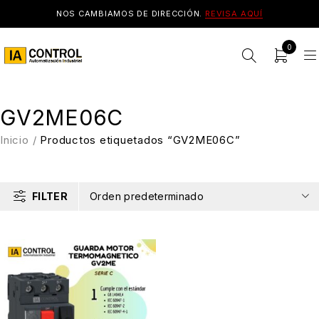
NOS CAMBIAMOS DE DIRECCIÓN.
REVISA AQUÍ
0
GV2ME06C
Inicio
/
Productos etiquetados “GV2ME06C”
FILTER
Orden predeterminado