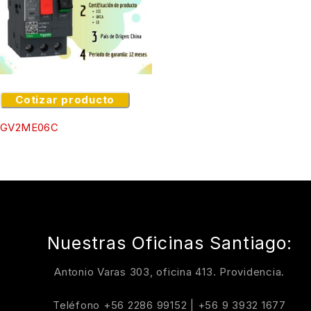
Cotizar producto
GV2ME06C
Nuestras Oficinas Santiago:
Antonio Varas 303, oficina 413. Providencia.
Teléfono
+56 2286 99152
|
+56 9 3932 1677