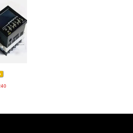
o
240