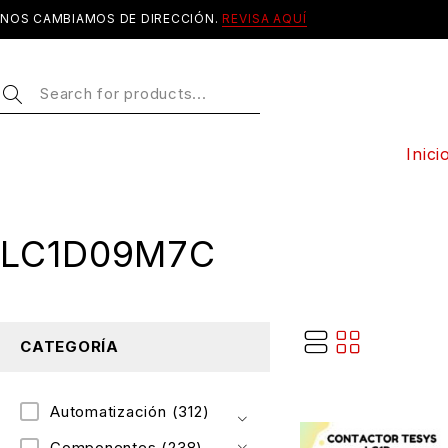
NOS CAMBIAMOS DE DIRECCIÓN.
REVISA AQUÍ
Inici
LC1D09M7C
CATEGORÍA
Automatización
(312)
Componentes
(238)