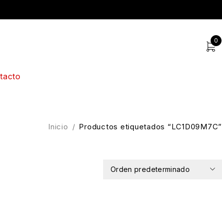
0
tacto
Inicio
/
Productos etiquetados “LC1D09M7C”
Orden predeterminado