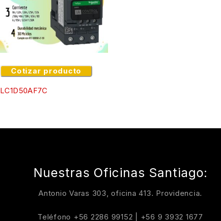
Cotizar producto
LC1D50AF7C
Nuestras Oficinas Santiago:
Antonio Varas 303, oficina 413. Providencia.
Teléfono
+56 2286 99152
|
+56 9 3932 1677