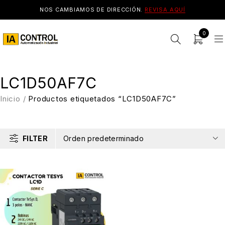
NOS CAMBIAMOS DE DIRECCIÓN.
REVISA AQUÍ
0
LC1D50AF7C
Inicio
/
Productos etiquetados “LC1D50AF7C”
FILTER
Orden predeterminado