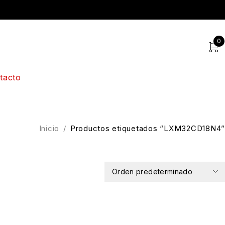
0
tacto
Inicio
/
Productos etiquetados “LXM32CD18N4”
Orden predeterminado