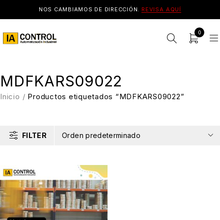
NOS CAMBIAMOS DE DIRECCIÓN.
REVISA AQUÍ
0
MDFKARS09022
Inicio
/
Productos etiquetados “MDFKARS09022”
FILTER
Orden predeterminado