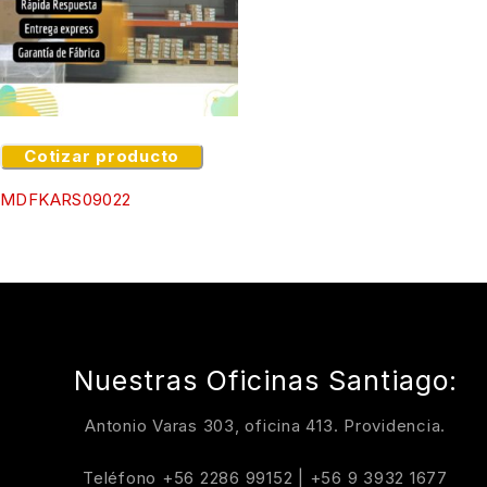
Cotizar producto
MDFKARS09022
Nuestras Oficinas Santiago:
Antonio Varas 303, oficina 413. Providencia.
Teléfono
+56 2286 99152
|
+56 9 3932 1677