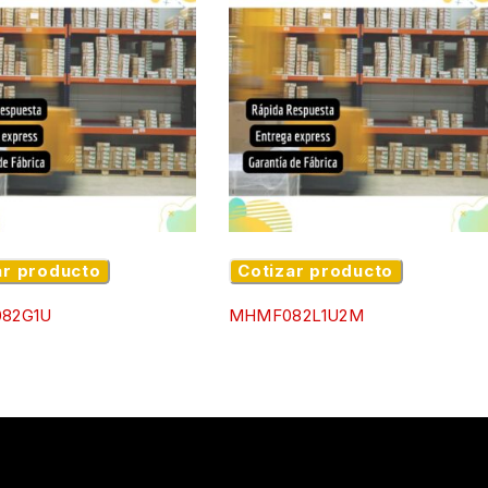
ar producto
Cotizar producto
82G1U
MHMF082L1U2M