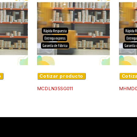
o
Cotizar producto
Cotiz
MCDLN35SG011
MHMD0