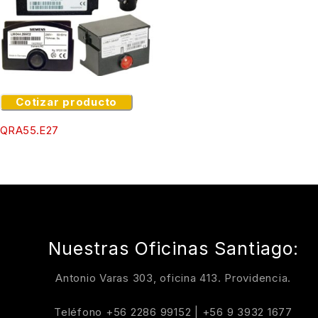
Cotizar producto
QRA55.E27
Nuestras Oficinas Santiago:
Antonio Varas 303, oficina 413. Providencia.
Teléfono
+56 2286 99152
|
+56 9 3932 1677