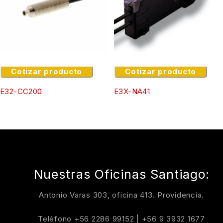
Cotizar producto
Cotizar producto
E32-CC200
E3X-NA41
Nuestras Oficinas Santiago:
Antonio Varas 303, oficina 413. Providencia.
Teléfono
+56 2286 99152
|
+56 9 3932 1677