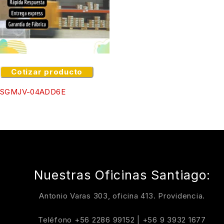
Cotizar producto
SGMJV-04ADD6E
Nuestras Oficinas Santiago:
Antonio Varas 303, oficina 413. Providencia.
Teléfono
+56 2286 99152
|
+56 9 3932 1677