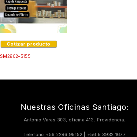
Cotizar producto
SM2862-5155
Nuestras Oficinas Santiago:
Antonio Varas 303, oficina 413. Providencia.
Teléfono
+56 2286 99152
|
+56 9 3932 1677