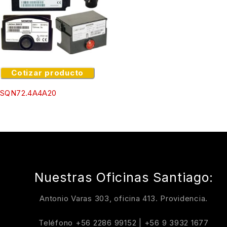
Cotizar producto
SQN72.4A4A20
Nuestras Oficinas Santiago:
Antonio Varas 303, oficina 413. Providencia.
Teléfono
+56 2286 99152
|
+56 9 3932 1677