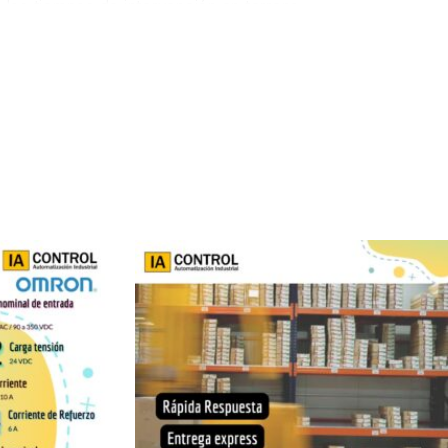
 los tiempos de intervención en terreno.
ectados frente a variaciones de carga y fluctuaciones en
do fallas intermitentes, reinicios inesperados o degradación
 en la
simplicidad, robustez y confiabilidad operativa
.
des avanzadas que puedan encarecer el sistema o introducir
 más eficiente y segura.
rtocircuito
, esenciales para resguardar tanto la propia
te condiciones anómalas, reduciendo el riesgo de daños
temas OEM, automatización ligera y aplicaciones
ficos. Su eficiencia energética y su diseño térmico
idad y compatibilidad industrial
. La
Allen-Bradley
 marcas más reconocidas en automatización industrial a