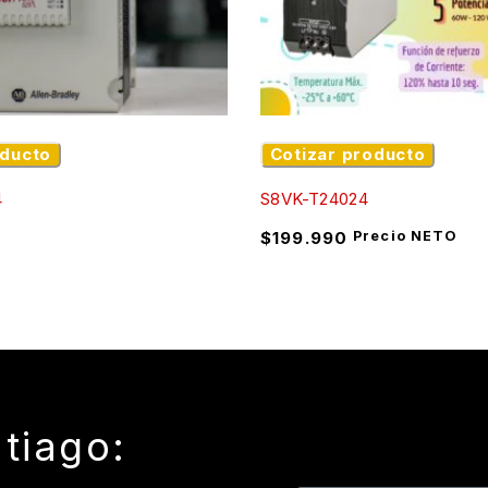
leros con una fuente de alimentación confiable, compacta y 
segurar eficiencia, continuidad operativa y escalabilidad 
oducto
Cotizar producto
4
S8VK-T24024
$
199.990
Precio NETO
tiago: