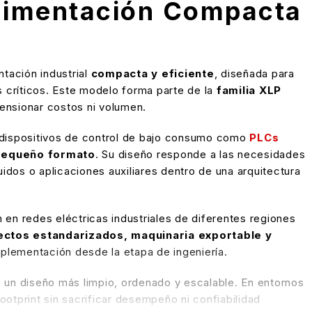
limentación Compacta
ntación industrial
compacta y eficiente
, diseñada para
es críticos. Este modelo forma parte de la
familia XLP
mensionar costos ni volumen.
r dispositivos de control de bajo consumo como
PLCs
equeño formato
. Su diseño responde a las necesidades
dos o aplicaciones auxiliares dentro de una arquitectura
n en redes eléctricas industriales de diferentes regiones
ectos estandarizados, maquinaria exportable y
mplementación desde la etapa de ingeniería.
o un diseño más limpio, ordenado y escalable. En entornos
ootprint sin sacrificar desempeño ni confiabilidad