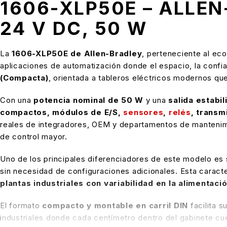
1606-XLP50E – ALLEN
24 V DC, 50 W
La
1606-XLP50E de Allen-Bradley
, perteneciente al e
aplicaciones de automatización donde el espacio, la confiab
(Compacta)
, orientada a tableros eléctricos modernos qu
Con una
potencia nominal de 50 W
y una
salida estabi
compactos, módulos de E/S,
sensores
,
relés
, transm
reales de integradores, OEM y departamentos de mantenimie
de control mayor.
Uno de los principales diferenciadores de este modelo es
sin necesidad de configuraciones adicionales. Esta caracte
plantas industriales con variabilidad en la alimentaci
El formato
compacto y montable en carril DIN
facilita s
industriales donde cada centímetro dentro del gabinete cuen