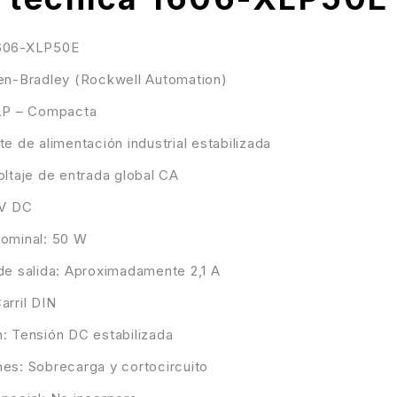
1606-XLP50E
len-Bradley (Rockwell Automation)
XLP – Compacta
te de alimentación industrial estabilizada
oltaje de entrada global CA
 V DC
nominal: 50 W
de salida: Aproximadamente 2,1 A
arril DIN
: Tensión DC estabilizada
es: Sobrecarga y cortocircuito