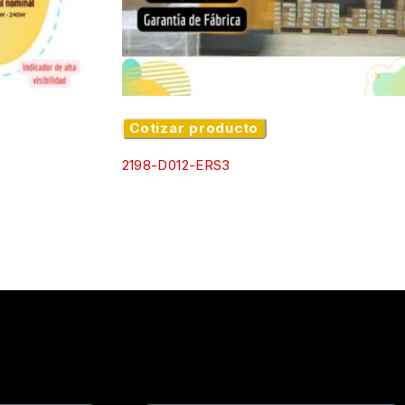
lista para operar en entornos industriales reales. Nuestro
en tus proyectos de automatización.
Cotizar producto
2198-D012-ERS3