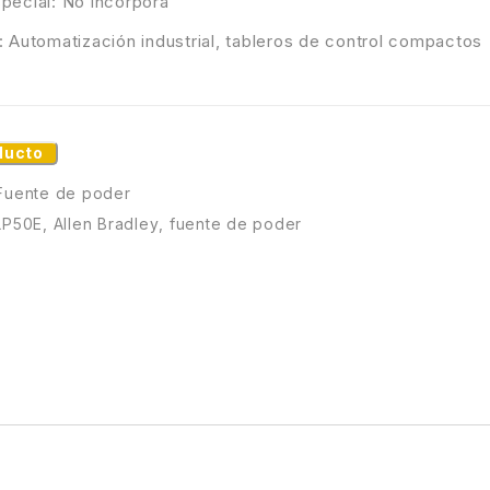
pecial: No incorpora
: Automatización industrial, tableros de control compactos
ducto
Fuente de poder
LP50E
,
Allen Bradley
,
fuente de poder