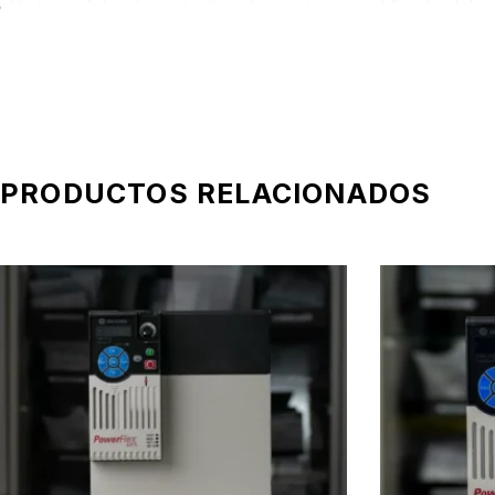
eléctrica. Además, este tipo de montaje simplifica las lab
Desde el punto de vista técnico, la fuente entrega una
ten
la red de entrada. Esta estabilidad es clave para garantiza
prematura de componentes electrónicos sensibles.
La
1606-XLP50E
no incorpora funciones especiales adicio
Este enfoque resulta especialmente atractivo en aplicacio
PRODUCTOS RELACIONADOS
complejidad innecesaria. En automatización industrial, muc
En cuanto a protección, esta fuente de alimentación cuen
fuente como los equipos aguas abajo. Estas protecciones 
mayores y facilitando la rápida recuperación del proceso u
La 1606-XLP50E es ampliamente utilizada en
tableros de 
auxiliares dentro de plantas industriales
, donde se req
contribuyen a una operación estable incluso en gabinetes c
En
IA Control
, entendemos que no todos los proyectos req
1606-XLP50E
responde exactamente a esa necesidad: una 