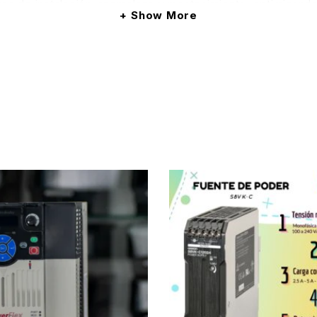
ores de instalación, reemplazo y mantenimiento, optimizando
Show More
sión DC regulada y estable
, protegiendo los equipos con
r el funcionamiento continuo de sistemas de control, evitan
nales, lo que responde a una filosofía de diseño enfocada
nes donde se requiere una fuente directa, sin funcionalida
has veces una solución simple y bien diseñada es la opción
ta con
protecciones integradas contra sobrecarga y co
permiten que el sistema responda de manera controlada an
na vez solucionada la causa del evento.
control compactos, máquinas individuales, skids, sis
uiere una fuente confiable para circuitos de control especí
errados o con ventilación limitada.
uieren fuentes de alta potencia, pero sí
máxima confiabil
solución compacta, eficiente y respaldada por una de las