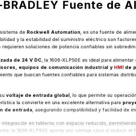
-BRADLEY Fuente de A
cosistema de
Rockwell Automation
, es una fuente de alime
ilidad y la estabilidad del suministro eléctrico son factor
e requieren soluciones de potencia confiables sin sobredi
lizada de 24 V DC
, la 1606-XLP50E es ideal para alimenta
isores, equipos de comunicación industrial y
HMI
de p
nto que buscan fuentes confiables para sistemas distribui
 su
voltaje de entrada global
, lo que permite su operació
rística la convierte en una excelente alternativa para
proy
ón de entrada
, asegurando compatibilidad y facilidad de i
u integración en tableros con espacio reducido, permitiend
ta, la 1606-XLP50E aporta una ventaja clara al reducir el f