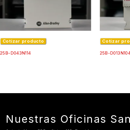
nivel mundial.
👉
Solicita tu cotización con
IA Control
y equipa tus tab
equipo técnico te acompaña en la correcta selección para a
Ubicación
Cotizar producto
Cotizar pr
Instagram
25B-D043N114
25B-D013N10
Nuestras Oficinas San