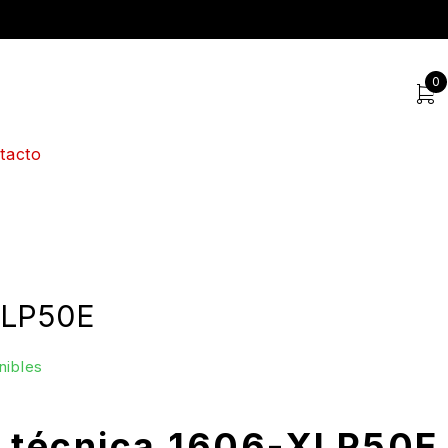
0
tacto
XLP50E
nibles
a técnica 1606-XLP50E