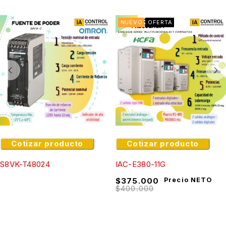
NUEVO
OFERTA
Cotizar producto
Cotizar producto
S8VK-T48024
IAC-E380-11G
$
375.000
Precio NETO
$
400.000