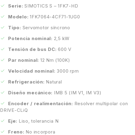
Serie:
SIMOTICS S – 1FK7-HD
Modelo:
1FK7064-4CF71-1UG0
Tipo:
Servomotor síncrono
Potencia nominal:
2,5 kW
Tensión de bus DC:
600 V
Par nominal:
12 Nm (100K)
Velocidad nominal:
3000 rpm
Refrigeración:
Natural
Diseño mecánico:
IMB 5 (IM V1, IM V3)
Encoder / realimentación:
Resolver multipolar con
DRIVE-CLiQ
Eje:
Liso, tolerancia N
Freno:
No incorpora