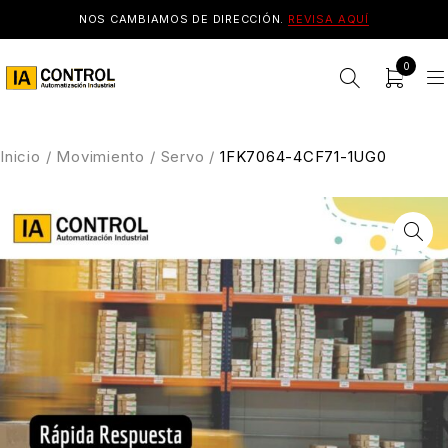
NOS CAMBIAMOS DE DIRECCIÓN.
REVISA AQUÍ
0
Inicio
/
Movimiento
/
Servo
/
1FK7064-4CF71-1UG0