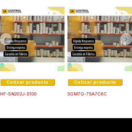
Cotizar producto
Cotizar producto
HF-SN202J-S100
SGM7G-75A7C6C